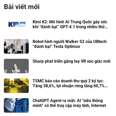
Bài viết mới
Kimi K2: Mô hình AI Trung Quốc gây sốc
khi “đánh bại” GPT-4.1 trong nhiều thử
nghiệm thực tế
Robot hình người Walker S2 của UBtech
“đánh bại” Tesla Optimus
Sharp phát triển găng tay VR xúc giác mới
TSMC báo cáo doanh thu quý 2 kỷ lục:
Tăng 38,6%, lợi nhuận ròng tăng 60,7%
nhờ chip AI
ChatGPT Agent ra mắt: AI “siêu thông
minh” có thể truy cập máy tính, Internet